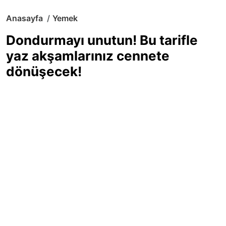
Anasayfa
Yemek
Dondurmayı unutun! Bu tarifle
yaz akşamlarınız cennete
dönüşecek!
Sıcak yaz günlerinde içinizi ferahlatacak,
hafif mi hafif, ekşi mi ekşi bir lezzet
arıyorsanız doğru yerdesiniz! Yaz
akşamlarının ve özel davetlerin yıldızı
olmaya aday, ev yapımı limon sorbe
tarifiyle serinliğin tadını çıkarın. Üstelik
yapımı sandığınızdan çok daha kolay!
Haber Merkezi
03.07.2025 - 16:11