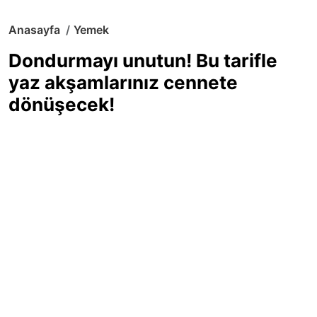
Anasayfa
Yemek
Dondurmayı unutun! Bu tarifle
yaz akşamlarınız cennete
dönüşecek!
Sıcak yaz günlerinde içinizi ferahlatacak,
hafif mi hafif, ekşi mi ekşi bir lezzet
arıyorsanız doğru yerdesiniz! Yaz
akşamlarının ve özel davetlerin yıldızı
olmaya aday, ev yapımı limon sorbe
tarifiyle serinliğin tadını çıkarın. Üstelik
yapımı sandığınızdan çok daha kolay!
Haber Merkezi
03.07.2025 - 16:11