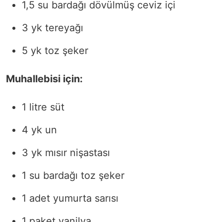
1,5 su bardağı dövülmüş ceviz içi
3 yk tereyağı
5 yk toz şeker
Muhallebisi için:
1 litre süt
4 yk un
3 yk mısır nişastası
1 su bardağı toz şeker
1 adet yumurta sarısı
1 paket vanilya