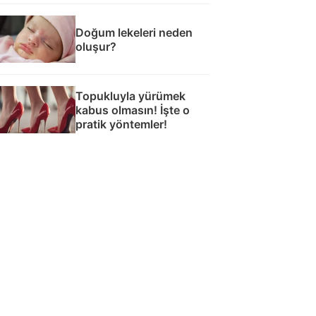
Doğum lekeleri neden
oluşur?
Topukluyla yürümek
kabus olmasın! İşte o
pratik yöntemler!