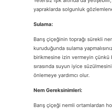
Yetersiz ışık altında da yetişebil
yapraklarda solgunluk gözlemleneb
Sulama:
Barış çiçeğinin toprağı sürekli nem
kuruduğunda sulama yapmalısınız
birikmesine izin vermeyin çünkü 
sırasında suyun iyice süzülmesin
önlemeye yardımcı olur.
Nem Gereksinimleri:
Barış çiçeği nemli ortamlardan hoş