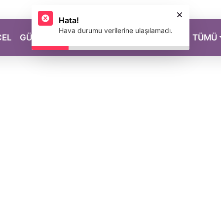
Hata!
Hava durumu verilerine ulaşılamadı.
CEL
GÜZELLİK
SAĞLIK
YAŞAM
MAGAZİN
TÜMÜ