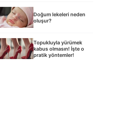
Doğum lekeleri neden
oluşur?
Topukluyla yürümek
kabus olmasın! İşte o
pratik yöntemler!