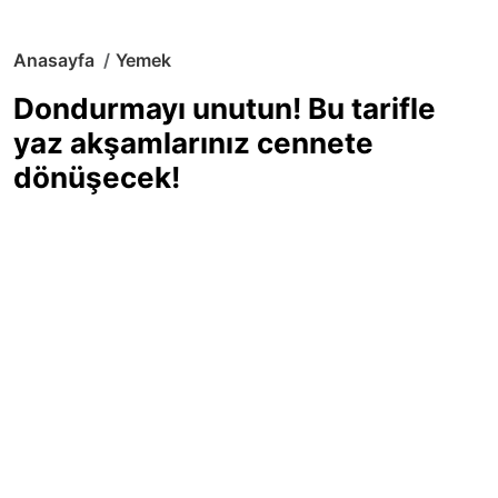
Anasayfa
Yemek
Dondurmayı unutun! Bu tarifle
yaz akşamlarınız cennete
dönüşecek!
Sıcak yaz günlerinde içinizi ferahlatacak,
hafif mi hafif, ekşi mi ekşi bir lezzet
arıyorsanız doğru yerdesiniz! Yaz
akşamlarının ve özel davetlerin yıldızı
olmaya aday, ev yapımı limon sorbe
tarifiyle serinliğin tadını çıkarın. Üstelik
yapımı sandığınızdan çok daha kolay!
Haber Merkezi
03.07.2025 - 16:11