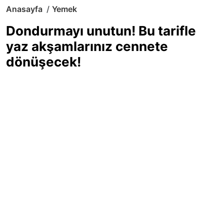
Anasayfa
Yemek
Dondurmayı unutun! Bu tarifle
yaz akşamlarınız cennete
dönüşecek!
Sıcak yaz günlerinde içinizi ferahlatacak,
hafif mi hafif, ekşi mi ekşi bir lezzet
arıyorsanız doğru yerdesiniz! Yaz
akşamlarının ve özel davetlerin yıldızı
olmaya aday, ev yapımı limon sorbe
tarifiyle serinliğin tadını çıkarın. Üstelik
yapımı sandığınızdan çok daha kolay!
Haber Merkezi
03.07.2025 - 16:11