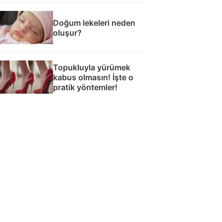
Doğum lekeleri neden
oluşur?
Topukluyla yürümek
kabus olmasın! İşte o
pratik yöntemler!