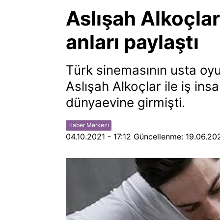
Aslışah Alkoçlar
anları paylaştı
Türk sinemasının usta oyu
Aslışah Alkoçlar ile iş in
dünyaevine girmişti.
Haber Merkezi
04.10.2021 - 17:12
Güncellenme:
19.06.202