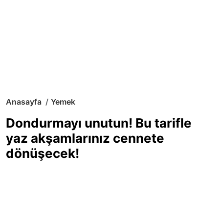
Anasayfa
Yemek
Dondurmayı unutun! Bu tarifle
yaz akşamlarınız cennete
dönüşecek!
Sıcak yaz günlerinde içinizi ferahlatacak,
hafif mi hafif, ekşi mi ekşi bir lezzet
arıyorsanız doğru yerdesiniz! Yaz
akşamlarının ve özel davetlerin yıldızı