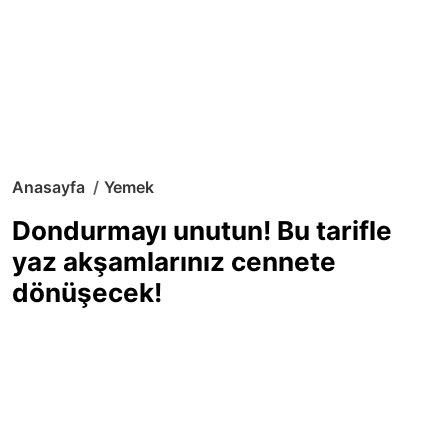
Anasayfa
Yemek
Dondurmayı unutun! Bu tarifle
yaz akşamlarınız cennete
dönüşecek!
Sıcak yaz günlerinde içinizi ferahlatacak,
hafif mi hafif, ekşi mi ekşi bir lezzet
arıyorsanız doğru yerdesiniz! Yaz
akşamlarının ve özel davetlerin yıldızı