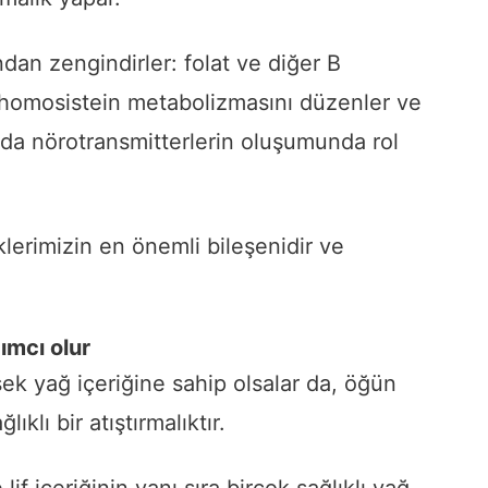
ndan zengindirler: folat ve diğer B
ni homosistein metabolizmasını düzenler ve
nda nörotransmitterlerin oluşumunda rol
klerimizin en önemli bileşenidir ve
ımcı olur
ek yağ içeriğine sahip olsalar da, öğün
lıklı bir atıştırmalıktır.
lif içeriğinin yanı sıra birçok sağlıklı yağ