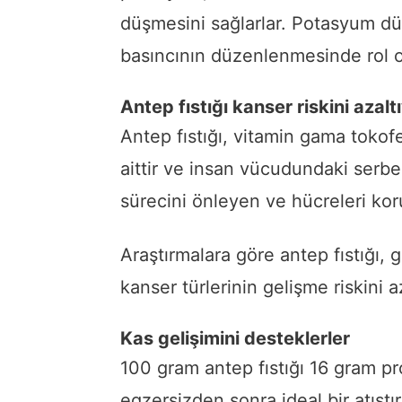
düşmesini sağlarlar. Potasyum düz
basıncının düzenlenmesinde rol o
Antep fıstığı kanser riskini azalt
Antep fıstığı, vitamin gama tokofer
aittir ve insan vücudundaki serbe
sürecini önleyen ve hücreleri kor
Araştırmalara göre antep fıstığı, 
kanser türlerinin gelişme riskini az
Kas gelişimini desteklerler
100 gram antep fıstığı 16 gram pr
egzersizden sonra ideal bir atıştı