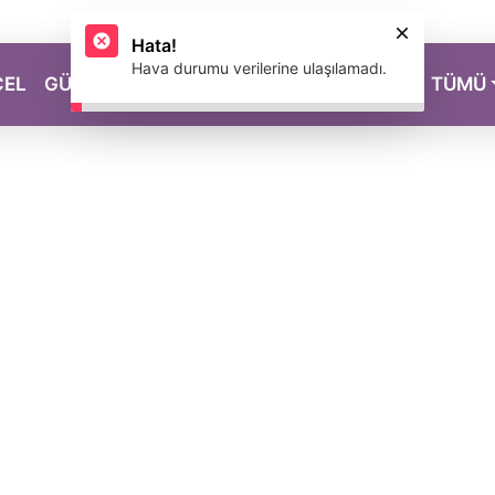
CEL
GÜZELLİK
SAĞLIK
YAŞAM
MAGAZİN
TÜMÜ