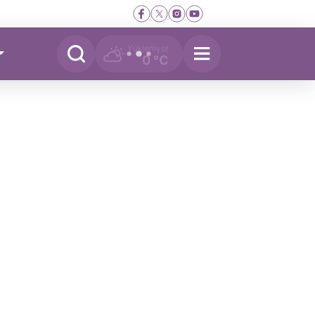
Yükleniyor
0 °C