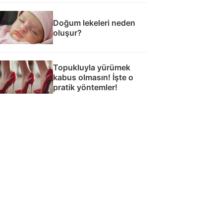
Doğum lekeleri neden
oluşur?
Topukluyla yürümek
kabus olmasın! İşte o
pratik yöntemler!