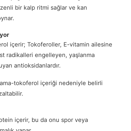
enli bir kalp ritmi sağlar ve kan
ynar.
ıyor
ol içerir; Tokoferoller, E-vitamin ailesine
st radikalleri engelleyen, yaşlanma
uyan antioksidanlardır.
gama-tokoferol içeriği nedeniyle belirli
altabilir.
otein içerir, bu da onu spor veya
rmalık yapar.