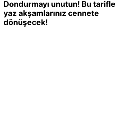
Dondurmayı unutun! Bu tarifle
yaz akşamlarınız cennete
dönüşecek!
Sıcak yaz günlerinde içinizi ferahlatacak,
hafif mi hafif, ekşi mi ekşi bir lezzet
arıyorsanız doğru yerdesiniz! Yaz
akşamlarının ve özel davetlerin yıldızı
olmaya aday, ev yapımı limon sorbe
tarifiyle serinliğin tadını çıkarın. Üstelik
yapımı sandığınızdan çok daha kolay!
Haber Merkezi
03.07.2025 - 16:11