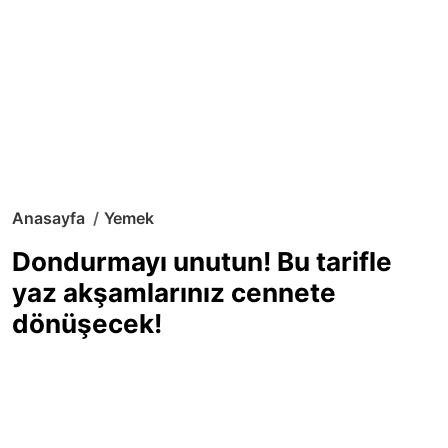
Anasayfa
Yemek
Dondurmayı unutun! Bu tarifle
yaz akşamlarınız cennete
dönüşecek!
Sıcak yaz günlerinde içinizi ferahlatacak,
hafif mi hafif, ekşi mi ekşi bir lezzet
arıyorsanız doğru yerdesiniz! Yaz