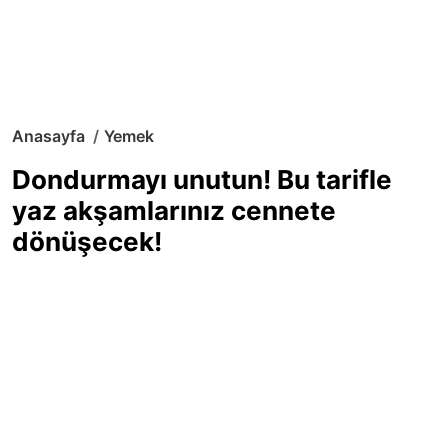
Anasayfa
Yemek
Dondurmayı unutun! Bu tarifle
yaz akşamlarınız cennete
dönüşecek!
Sıcak yaz günlerinde içinizi ferahlatacak,
hafif mi hafif, ekşi mi ekşi bir lezzet
arıyorsanız doğru yerdesiniz! Yaz
akşamlarının ve özel davetlerin yıldızı
olmaya aday, ev yapımı limon sorbe
tarifiyle serinliğin tadını çıkarın. Üstelik