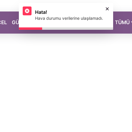
Hata!
Hava durumu verilerine ulaşılamadı.
CEL
GÜZELLİK
SAĞLIK
YAŞAM
MAGAZİN
TÜMÜ