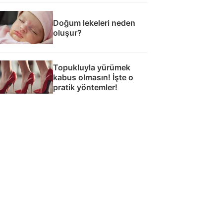
Doğum lekeleri neden
oluşur?
Topukluyla yürümek
kabus olmasın! İşte o
pratik yöntemler!