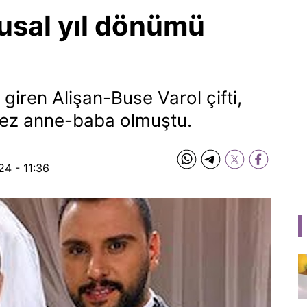
usal yıl dönümü
iren Alişan-Buse Varol çifti,
 kez anne-baba olmuştu.
24 - 11:36