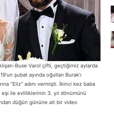
işan-Buse Varol çifti, geçtiğimiz aylarda
9'un şubat ayında oğulları Burak'ı
rına “Eliz” adını vermişti. İkinci kez baba
eşi ile evliliklerinin 3. yıl dönümünü
ından düğün gününe ait bir video