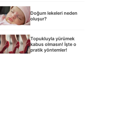
Doğum lekeleri neden
oluşur?
Topukluyla yürümek
kabus olmasın! İşte o
pratik yöntemler!