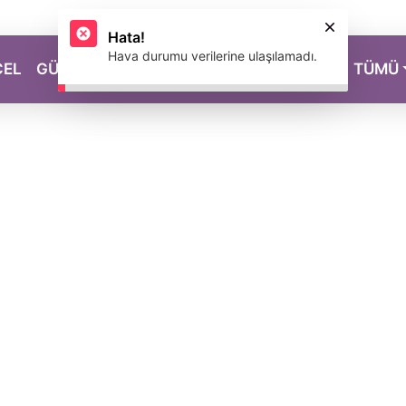
CEL
GÜZELLİK
SAĞLIK
YAŞAM
MAGAZİN
TÜMÜ