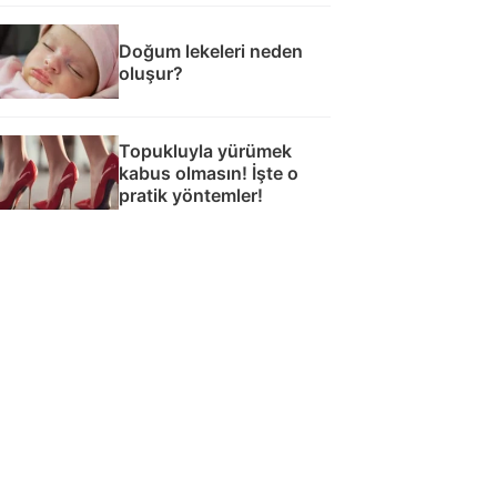
Doğum lekeleri neden
oluşur?
Topukluyla yürümek
kabus olmasın! İşte o
pratik yöntemler!