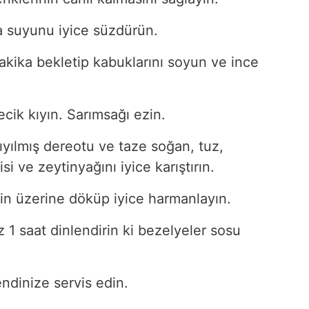
 suyunu iyice süzdürün.
akika bekletip kabuklarını soyun ve ince
cik kıyın. Sarımsağı ezin.
ıyılmış dereotu ve taze soğan, tuz,
si ve zeytinyağını iyice karıştırın.
rin üzerine döküp iyice harmanlayın.
 1 saat dinlendirin ki bezelyeler sosu
endinize servis edin.