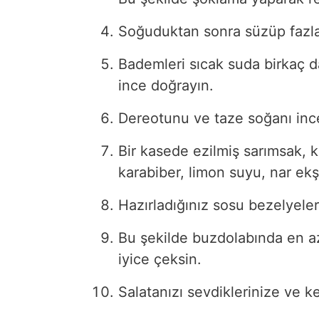
Soğuduktan sonra süzüp fazla
Bademleri sıcak suda birkaç d
ince doğrayın.
Dereotunu ve taze soğanı ince
Bir kasede ezilmiş sarımsak, k
karabiber, limon suyu, nar ekşi
Hazırladığınız sosu bezelyele
Bu şekilde buzdolabında en az
iyice çeksin.
Salatanızı sevdiklerinize ve k