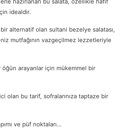
le hazırlanan bu salata, özellikle hafif
in idealdir.
 bir alternatif olan sultani bezelye salatası,
eniz mutfağının vazgeçilmez lezzetleriyle
ir öğün arayanlar için mükemmel bir
 olan bu tarif, sofralarınıza taptaze bir
apımı ve püf noktaları…