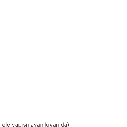
a
ele
yapışmayan
kıvamda)