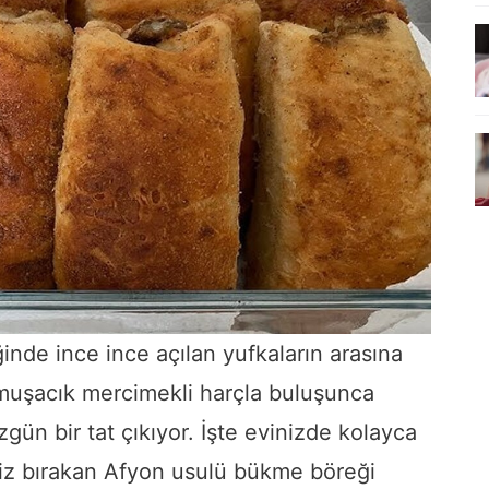
ğinde ince
ince
açılan
yufkaların
arasına
muşacık
mercimekli
harçla
buluşunca
zgün
bir
tat
çıkıyor.
İşte
evinizde
kolayca
iz
bırakan
Afyon
usulü
bükme
böreği