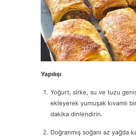
Yapılışı
Yoğurt,
sirke,
su
ve
tuzu
geni
ekleyerek
yumuşak
kıvamlı
bi
dakika
dinlendirin.
Doğranmış
soğanı
az
yağda
k