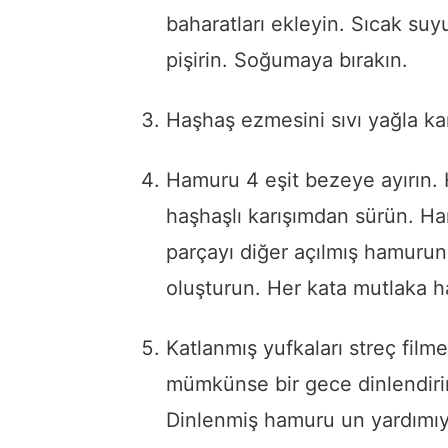
baharatları
ekleyin.
Sıcak
suy
pişirin.
Soğumaya
bırakın.
Haşhaş
ezmesini
sıvı
yağla
ka
Hamuru
4
eşit
bezeye
ayırın.
haşhaşlı
karışımdan
sürün.
Ha
parçayı
diğer
açılmış
hamuru
oluşturun.
Her
kata
mutlaka
h
Katlanmış
yufkaları
streç
film
mümkünse
bir
gece
dinlendiri
Dinlenmiş
hamuru
un
yardımı