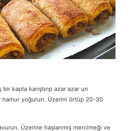
ş
bir
kapta
karıştırıp
azar
azar
un
r
hamur
yoğurun.
Üzerini
örtüp
20-
30
avurun.
Üzerine
haşlanmış
mercimeği
ve