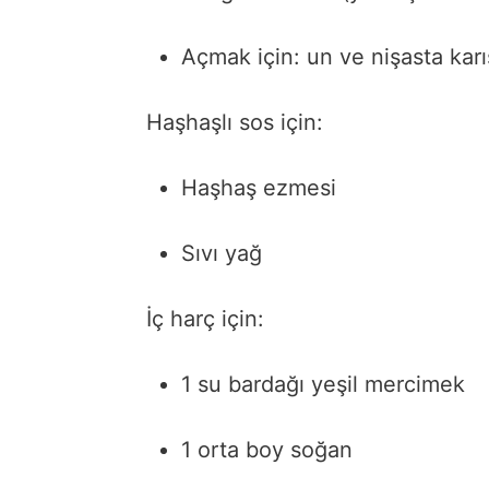
Açmak
için:
un
ve
nişasta
karı
Haşhaşlı s
os
için:
Haşhaş
ezmesi
Sıvı
yağ
İç h
arç
için:
1
su
bardağı
yeşil
mercimek
1
orta
boy
soğan