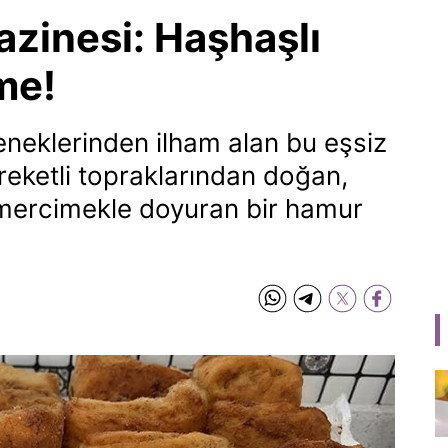
azinesi: Haşhaşlı
me!
eneklerinden ilham alan bu eşsiz
ereketli topraklarından doğan,
mercimekle doyuran bir hamur