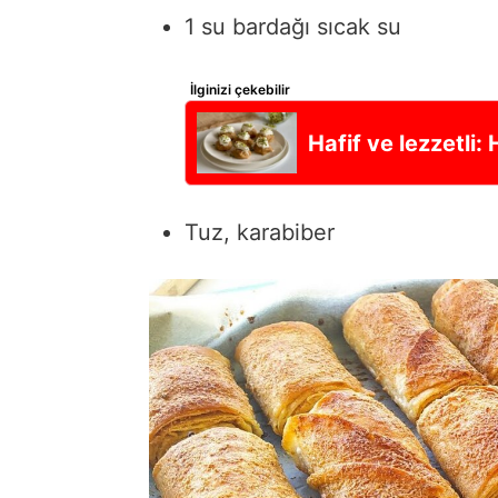
1
su
bardağı
sıcak
su
İlginizi çekebilir
Hafif ve lezzetli: H
Tuz,
karabiber