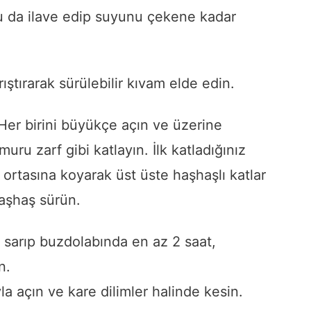
u
da
ilave
edip
suyunu
çekene
kadar
rıştırarak
sürülebilir
kıvam
elde
edin.
Her
birini
büyükçe
açın
ve
üzerine
muru
zarf
gibi
katlayın.
İlk
katladığınız
n
ortasına
koyarak
üst
üste
haşhaşlı
katlar
aşhaş
sürün.
e
sarıp
buzdolabında
en
az
2
saat,
n.
yla
açın
ve
kare
dilimler
halinde
kesin.