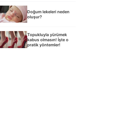
Doğum lekeleri neden
oluşur?
Topukluyla yürümek
kabus olmasın! İşte o
pratik yöntemler!