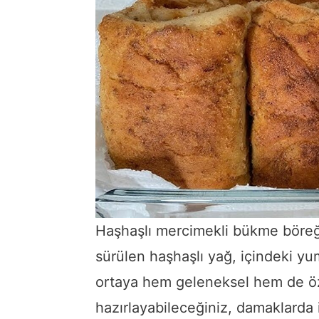
Haşhaşlı mercimekli bükme böre
sürülen
haşhaşlı
yağ,
içindeki
yu
ortaya
hem
geleneksel
hem
de
ö
hazırlayabileceğiniz,
damaklarda