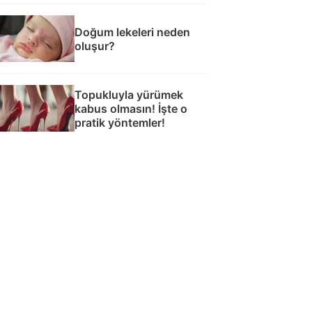
Doğum lekeleri neden
oluşur?
Topukluyla yürümek
kabus olmasın! İşte o
pratik yöntemler!