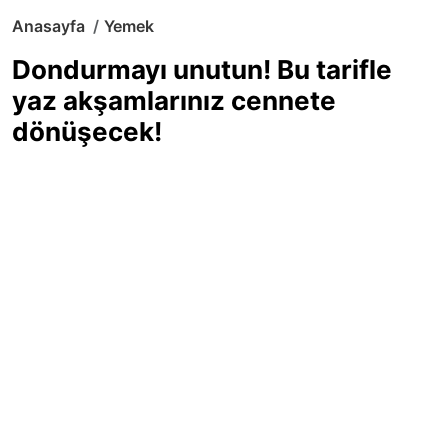
Anasayfa
Yemek
Dondurmayı unutun! Bu tarifle
yaz akşamlarınız cennete
dönüşecek!
Sıcak yaz günlerinde içinizi ferahlatacak,
hafif mi hafif, ekşi mi ekşi bir lezzet
arıyorsanız doğru yerdesiniz! Yaz
akşamlarının ve özel davetlerin yıldızı
olmaya aday, ev yapımı limon sorbe
tarifiyle serinliğin tadını çıkarın. Üstelik
yapımı sandığınızdan çok daha kolay!
Haber Merkezi
03.07.2025 - 16:11