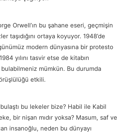
orge Orwell’ın bu şahane eseri, geçmişin
ler taşıdığını ortaya koyuyor. 1948’de
, günümüz modern dünyasına bir protesto
984 yılını tasvir etse de kitabın
de bulabilmeniz mümkün. Bu durumda
örüşlülüğü etkili.
ulaştı bu lekeler bize? Habil ile Kabil
eke, bir nişan mıdır yoksa? Masum, saf ve
çan insanoğlu, neden bu dünyayı