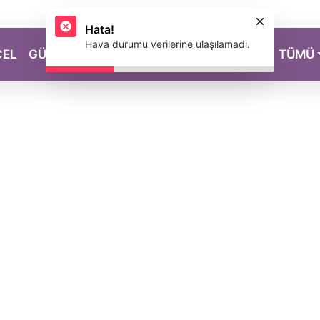
Hata!
Hava durumu verilerine ulaşılamadı.
CEL
GÜZELLİK
SAĞLIK
YAŞAM
MAGAZİN
TÜMÜ