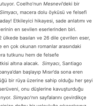
tutuyor. Coelho’nun
Mesnevi
’deki bir
Simyacı
, macera dolu öyküsü ve felsefi
day! Etkileyici hikayesi, sade anlatımı ve
lerinin en sevilen eserlerinden biri.
 ülkede basılan ve 26 dile çevrilen eser,
 en çok okunan romanlar arasındaki
era tutkunu hem de felsefe
etkisi altına alacak.
Simyacı
, Santiago
panya’dan başlayıp Mısır’da sona eren
ğü bir rüya üzerine sahip olduğu her şeyi
serüveni, onu düşlerine kavuşturduğu
rıyor.
Simyacı
’nın sayfalarını çevirdikçe
 içinize doğru bir yolculuğa çıkacaksınız.