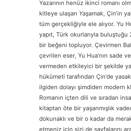
Yazarının henüz ikinci romanı o
kitleye ulaşan
Yaşamak
, Çin’in y
tüm gerçekliğiyle ele alıyor. Yu 
yapıt, Türk okurlarıyla buluştuğu
bir beğeni topluyor. Çevirmen Baha
çevrilen eser, Yu Hua’nın sade v
vermeden etkileyici bir şekilde y
hükümeti tarafından Çin’de yasa
ilgiden dolayı şimdiden modern kla
Romanın içten dili ve sıradan ins
kitaptan öte bir yaşanmışlık vade
dokunaklı ve bir o kadar da mera
etmeniz için sizi de sayfalarını a