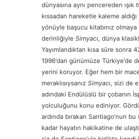
dünyasına aynı pencereden ışık 
kıssadan hareketle kaleme aldığı
yönüyle başucu kitabınız olmaya a
derinliğiyle
Simyacı
, dünya klasik
Yayımlandıktan kısa süre sonra 42
1996’dan günümüze Türkiye’de de
yerini koruyor. Eğer hem bir mac
meraklısıysanız
Simyacı
, sizi de 
adındaki Endülüslü bir çobanın İs
yolculuğunu konu ediniyor. Gördü
ardında bırakan Santiago’nun bu 
kadar hayatın hakikatine de ulaştı
siz de Santiago’yla birlikte kendi