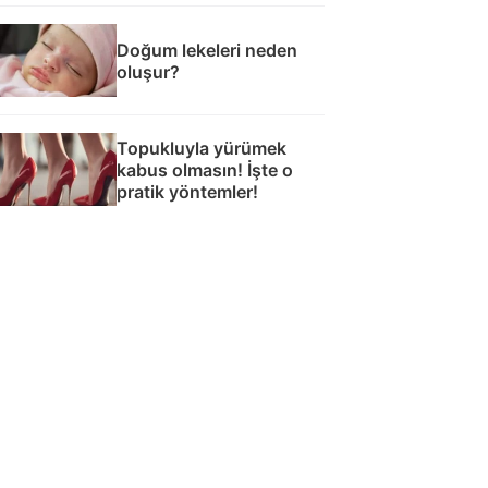
Doğum lekeleri neden
oluşur?
Topukluyla yürümek
kabus olmasın! İşte o
pratik yöntemler!