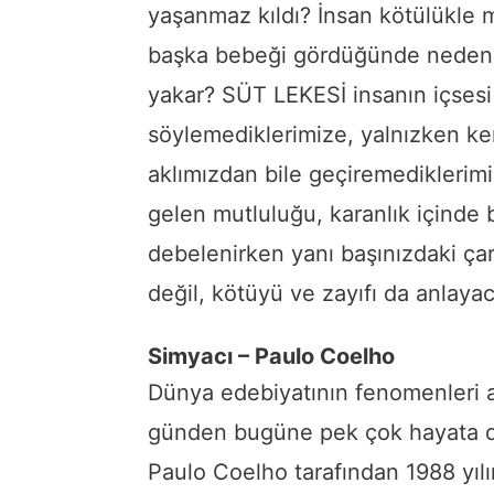
yaşanmaz kıldı? İnsan kötülükle m
başka bebeği gördüğünde neden ra
yakar? SÜT LEKESİ insanın içses
söylemediklerimize, yalnızken ken
aklımızdan bile geçiremediklerimiz
gelen mutluluğu, karanlık içinde b
debelenirken yanı başınızdaki ça
değil, kötüyü ve zayıfı da anlayac
Simyacı – Paulo Coelho
Dünya edebiyatının fenomenleri 
günden bugüne pek çok hayata d
Paulo Coelho tarafından 1988 yıl