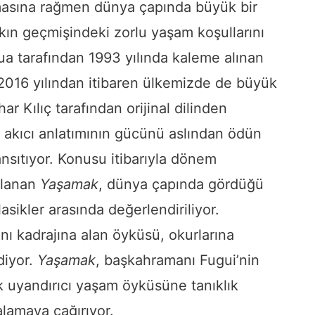
lmasına rağmen dünya çapında büyük bir
akın geçmişindeki zorlu yaşam koşullarını
Hua tarafından 1993 yılında kaleme alınan
 2016 yılından itibaren ülkemizde de büyük
r Kılıç tarafından orijinal dilinden
e akıcı anlatımının gücünü aslından ödün
ansıtıyor. Konusu itibarıyla dönem
klanan
Yaşamak
, dünya çapında gördüğü
sikler arasında değerlendiriliyor.
anı kadrajına alan öyküsü, okurlarına
diyor.
Yaşamak
, başkahramanı Fugui’nin
k uyandırıcı yaşam öyküsüne tanıklık
ralamaya çağırıyor.