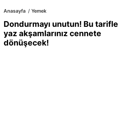
Anasayfa
Yemek
Dondurmayı unutun! Bu tarifle
yaz akşamlarınız cennete
dönüşecek!
Sıcak yaz günlerinde içinizi ferahlatacak,
hafif mi hafif, ekşi mi ekşi bir lezzet
arıyorsanız doğru yerdesiniz! Yaz
akşamlarının ve özel davetlerin yıldızı
olmaya aday, ev yapımı limon sorbe
tarifiyle serinliğin tadını çıkarın. Üstelik
yapımı sandığınızdan çok daha kolay!
Haber Merkezi
03.07.2025 - 16:11