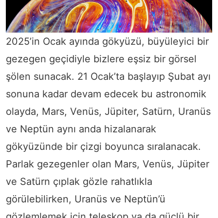
2025’in Ocak ayında gökyüzü, büyüleyici bir
gezegen geçidiyle bizlere eşsiz bir görsel
şölen sunacak. 21 Ocak’ta başlayıp Şubat ayı
sonuna kadar devam edecek bu astronomik
olayda, Mars, Venüs, Jüpiter, Satürn, Uranüs
ve Neptün aynı anda hizalanarak
gökyüzünde bir çizgi boyunca sıralanacak.
Parlak gezegenler olan Mars, Venüs, Jüpiter
ve Satürn çıplak gözle rahatlıkla
görülebilirken, Uranüs ve Neptün’ü
gözlemlemek için teleskop ya da güçlü bir