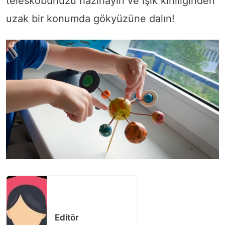
teleskobunuzu hazırlayın ve ışık kirliliğinden
uzak bir konumda gökyüzüne dalın!
Editör