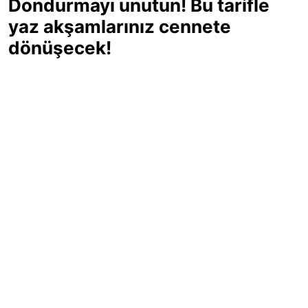
Dondurmayı unutun! Bu tarifle
yaz akşamlarınız cennete
dönüşecek!
Sıcak yaz günlerinde içinizi ferahlatacak,
hafif mi hafif, ekşi mi ekşi bir lezzet
arıyorsanız doğru yerdesiniz! Yaz
akşamlarının ve özel davetlerin yıldızı
olmaya aday, ev yapımı limon sorbe
tarifiyle serinliğin tadını çıkarın. Üstelik
yapımı sandığınızdan çok daha kolay!
Haber Merkezi
03.07.2025 - 16:11