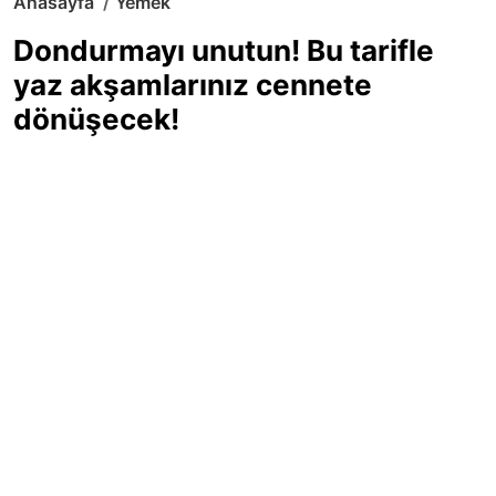
Anasayfa
Yemek
Dondurmayı unutun! Bu tarifle
yaz akşamlarınız cennete
dönüşecek!
Sıcak yaz günlerinde içinizi ferahlatacak,
hafif mi hafif, ekşi mi ekşi bir lezzet
arıyorsanız doğru yerdesiniz! Yaz
akşamlarının ve özel davetlerin yıldızı
olmaya aday, ev yapımı limon sorbe
tarifiyle serinliğin tadını çıkarın. Üstelik
yapımı sandığınızdan çok daha kolay!
Haber Merkezi
03.07.2025 - 16:11