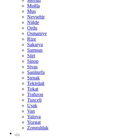
Mersin
Muğla
Muş
Nevşehir
Niğde
Ordu
Osmaniye
Rize
Sakarya
Samsun
Siirt
Sinop
Sivas
Şanlıurfa
Şırnak
Tekirdağ
Tokat
Trabzon
Tunceli
Uşak
Van
Yalova
Yozgat
Zonguldak