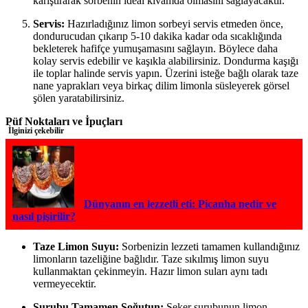
karıştırarak sorbenin ideal kıvamda olmasını sağlayacaktır.
Servis:
Hazırladığınız limon sorbeyi servis etmeden önce,
dondurucudan çıkarıp 5-10 dakika kadar oda sıcaklığında
bekleterek hafifçe yumuşamasını sağlayın. Böylece daha
kolay servis edebilir ve kaşıkla alabilirsiniz. Dondurma kaşığı
ile toplar halinde servis yapın. Üzerini isteğe bağlı olarak taze
nane yaprakları veya birkaç dilim limonla süsleyerek görsel
şölen yaratabilirsiniz.
Püf Noktaları ve İpuçları
İlginizi çekebilir
Dünyanın en lezzetli eti: Picanha nedir ve
nasıl pişirilir?
Taze Limon Suyu:
Sorbenizin lezzeti tamamen kullandığınız
limonların tazeliğine bağlıdır. Taze sıkılmış limon suyu
kullanmaktan çekinmeyin. Hazır limon suları aynı tadı
vermeyecektir.
Şurubu Tamamen Soğutun:
Şeker şurubunun limon