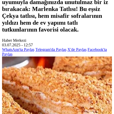
uyumuyla damağınızda unutulmaz bir iz
bırakacak: Marlenka Tatlısı! Bu eşsiz
Çekya tatlısı, hem misafir sofralarının
yıldızı hem de ev yapımı tatlı
tutkunlarının favorisi olacak.
Haber Merkezi
03.07.2025 - 12:57
WhatsApp'ta Paylaş
Telegram'da Paylaş
X'de Paylaş
Facebook'ta
Paylaş