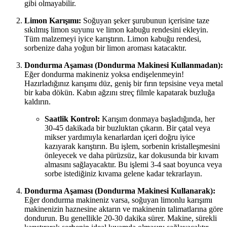
gibi olmayabilir.
Limon Karışımı:
Soğuyan şeker şurubunun içerisine taze
sıkılmış limon suyunu ve limon kabuğu rendesini ekleyin.
Tüm malzemeyi iyice karıştırın. Limon kabuğu rendesi,
sorbenize daha yoğun bir limon aroması katacaktır.
Dondurma Aşaması (Dondurma Makinesi Kullanmadan):
Eğer dondurma makineniz yoksa endişelenmeyin!
Hazırladığınız karışımı düz, geniş bir fırın tepsisine veya metal
bir kaba dökün. Kabın ağzını streç filmle kapatarak buzluğa
kaldırın.
Saatlik Kontrol:
Karışım donmaya başladığında, her
30-45 dakikada bir buzluktan çıkarın. Bir çatal veya
mikser yardımıyla kenarlardan içeri doğru iyice
kazıyarak karıştırın. Bu işlem, sorbenin kristalleşmesini
önleyecek ve daha pürüzsüz, kar dokusunda bir kıvam
almasını sağlayacaktır. Bu işlemi 3-4 saat boyunca veya
sorbe istediğiniz kıvama gelene kadar tekrarlayın.
Dondurma Aşaması (Dondurma Makinesi Kullanarak):
Eğer dondurma makineniz varsa, soğuyan limonlu karışımı
makinenizin haznesine aktarın ve makinenin talimatlarına göre
dondurun. Bu genellikle 20-30 dakika sürer. Makine, sürekli