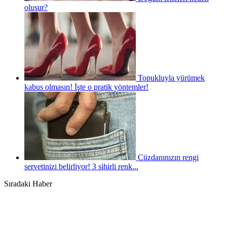
oluşur?
Topukluyla yürümek
kabus olmasın! İşte o pratik yöntemler!
Cüzdanınızın rengi
servetinizi belirliyor! 3 sihirli renk...
Sıradaki Haber