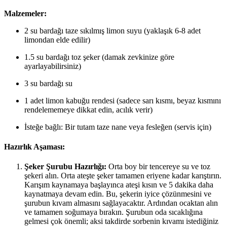
Malzemeler:
2 su bardağı taze sıkılmış limon suyu (yaklaşık 6-8 adet
limondan elde edilir)
1.5 su bardağı toz şeker (damak zevkinize göre
ayarlayabilirsiniz)
3 su bardağı su
1 adet limon kabuğu rendesi (sadece sarı kısmı, beyaz kısmını
rendelememeye dikkat edin, acılık verir)
İsteğe bağlı: Bir tutam taze nane veya fesleğen (servis için)
Hazırlık Aşaması:
Şeker Şurubu Hazırlığı:
Orta boy bir tencereye su ve toz
şekeri alın. Orta ateşte şeker tamamen eriyene kadar karıştırın.
Karışım kaynamaya başlayınca ateşi kısın ve 5 dakika daha
kaynatmaya devam edin. Bu, şekerin iyice çözünmesini ve
şurubun kıvam almasını sağlayacaktır. Ardından ocaktan alın
ve tamamen soğumaya bırakın. Şurubun oda sıcaklığına
gelmesi çok önemli; aksi takdirde sorbenin kıvamı istediğiniz