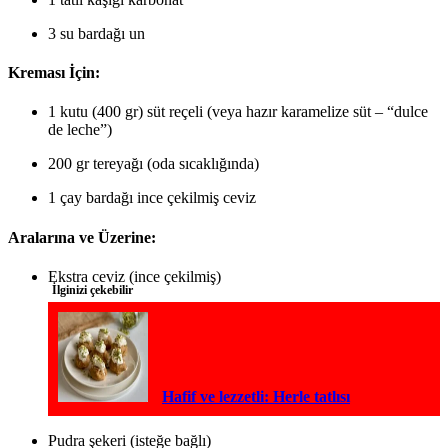
3 su bardağı un
Kreması İçin:
1 kutu (400 gr) süt reçeli (veya hazır karamelize süt – “dulce
de leche”)
200 gr tereyağı (oda sıcaklığında)
1 çay bardağı ince çekilmiş ceviz
Aralarına ve Üzerine:
Ekstra ceviz (ince çekilmiş)
İlginizi çekebilir
Hafif ve lezzetli: Herle tatlısı
Pudra şekeri (isteğe bağlı)