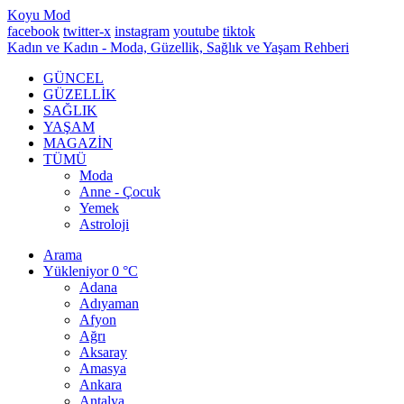
Koyu Mod
facebook
twitter-x
instagram
youtube
tiktok
Kadın ve Kadın - Moda, Güzellik, Sağlık ve Yaşam Rehberi
GÜNCEL
GÜZELLİK
SAĞLIK
YAŞAM
MAGAZİN
TÜMÜ
Moda
Anne - Çocuk
Yemek
Astroloji
Arama
Yükleniyor
0 °C
Adana
Adıyaman
Afyon
Ağrı
Aksaray
Amasya
Ankara
Antalya