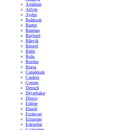
Ardahan
Artvin
Aydın
Balıkesir
Bartın
Batman
Bayburt
Bilecik
Bingöl
Bitlis
Bolu
Burdur
Bursa
Çanakkale
Çankırı
Çorum
Denizli
Diyarbakır
Düzce
Edirne
Elazığ
Erzincan
Erzurum
Eskişehir
Gaziantep